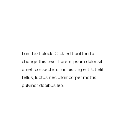
I am text block. Click edit button to
change this text. Lorem ipsum dolor sit
amet, consectetur adipiscing elit. Ut elit
tellus, luctus nec ullamcorper mattis,
pulvinar dapibus leo.
el mejor casino online de argentina
herospin
herospin casino
Crown green casino
Spin Rise
Spinrise Canada
spinrise
SpinRise
Spinrise casino
Spin Rise
spinrise casino österreich
alvynn
new online games
Mateslots casino
https://energo-watt.com.ua
https://win-casino7.com/
Wincraft Casino Brasil
Win kazino onlayn
fast slots
pinup
winbet