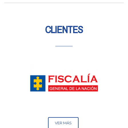
CLIENTES
VER MÁS