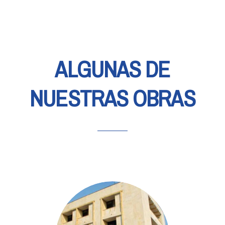
ALGUNAS DE
NUESTRAS OBRAS